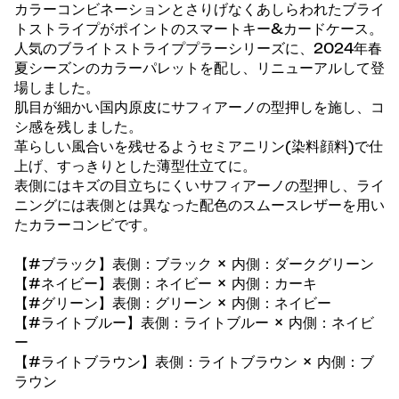
カラーコンビネーションとさりげなくあしらわれたブライ
トストライプがポイントのスマートキー&カードケース。
人気のブライトストライププラーシリーズに、2024年春
夏シーズンのカラーパレットを配し、リニューアルして登
場しました。
肌目が細かい国内原皮にサフィアーノの型押しを施し、コ
シ感を残しました。
革らしい風合いを残せるようセミアニリン(染料顔料)で仕
上げ、すっきりとした薄型仕立てに。
表側にはキズの目立ちにくいサフィアーノの型押し、ライ
ニングには表側とは異なった配色のスムースレザーを用い
たカラーコンビです。
【#ブラック】表側：ブラック × 内側：ダークグリーン
【#ネイビー】表側：ネイビー × 内側：カーキ
【#グリーン】表側：グリーン × 内側：ネイビー
【#ライトブルー】表側：ライトブルー × 内側：ネイビ
ー
【#ライトブラウン】表側：ライトブラウン × 内側：ブ
ラウン