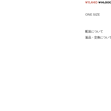
¥11,440
¥14,30
ONE SIZE
配送について
返品・交換につい
のハンドステッチを施したキーケー
風合いに仕上げました。
げないポイントとなっています。