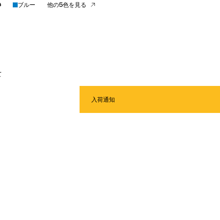
0
ブルー
他の5色を見る
て
入荷通知