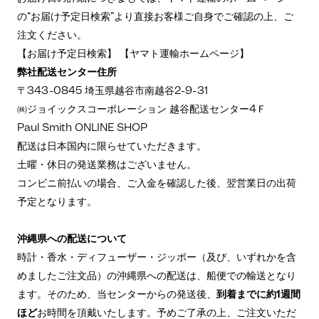
の“お届け予定日検索”より直接お客様ご自身でご確認の上、ご
注文ください。
【
お届け予定日検索
】 【
ヤマト運輸ホームページ
】
弊社配送センター住所
〒343-0845 埼玉県越谷市南越谷2-9-31
㈱ジョイックスコーポレーション 越谷配送センター4Ｆ
Paul Smith ONLINE SHOP
配送は日本国内に限らせていただきます。
土曜・休日の発送業務はございません。
コンビニ前払いの場合、ご入金を確認した後、翌営業日の出荷
予定となります。
沖縄県への配送について
時計・香水・ディフューザー・ジッポー（及び、いずれかを含
めましたご注文品）の沖縄県への配送は、船便での輸送となり
ます。そのため、当センターからの発送後、
到着までに約1週間
ほど
お時間を頂戴いたします。予めご了承の上、ご注文いただ