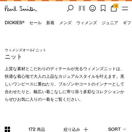
0
DICKIES®
セール
新着
メンズ
ウィメンズ
ジュニア
ギフ
ウィメンズオール
/
ニット
ニット
上質な素材とこだわりのディテールが光るウィメンズニットは、
快適な着心地で大人の上品なカジュアルスタイルを叶えます。美
しいワンピースに重ねたり、ブルゾンやコートのインナーとして
合わせたりと、幅広い着こなしに寄り添う多彩なコレクションか
らぜひお気に入りの一着をご覧ください。
172 商品
絞り込み
SORT