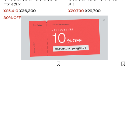
ーディガン
スト
¥25,410
¥36,300
¥20,790
¥29,700
30% OFF
30% OFF
Email Address
SUBMIT
By signing up to our newsletter you are agreeing to our