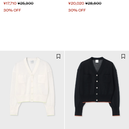
¥17,710
¥25,300
¥20,020
¥28,600
30% OFF
30% OFF