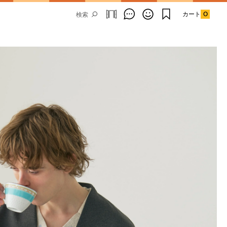
カート
0
Email Address
SUBMIT
By signing up to our newsletter you are
agreeing to our
Privacy Policy.