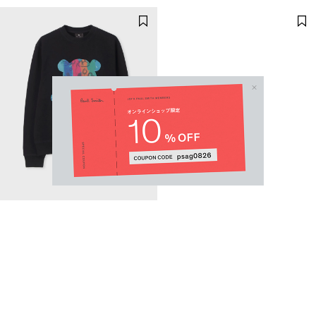
"GRAFFITI BEAR" スウェット
RED EAR "CAMOUFLAGE EYES"
スウェット
¥19,800
Email Address
¥39,600
SUBMIT