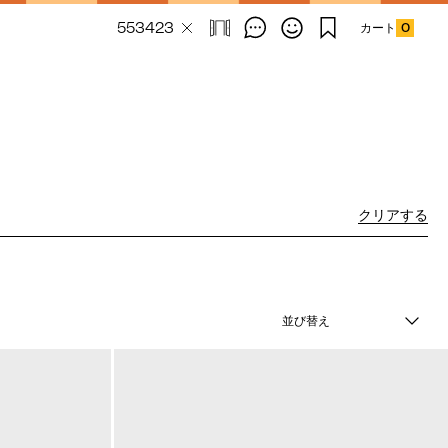
カート
0
Email Address
クリアする
SUBMIT
By signing up to our newsletter you are
並び替え
agreeing to our
Privacy Policy.