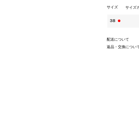
サイズ
サイズ
38
配送について
返品・交換につい
ュクスな揺れ感を演出するミリタリ
沢なボリューム感を生み出し、ドラ
るパッチポケットのデザインが、絶