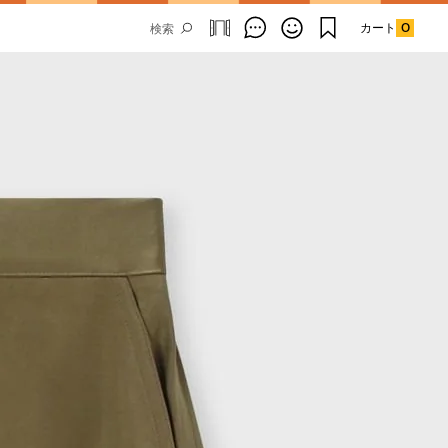
カート
0
Email Address
SUBMIT
By signing up to our newsletter you are
agreeing to our
Privacy Policy.