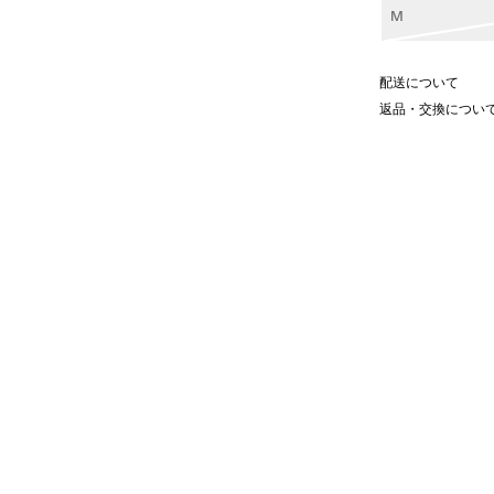
M
配送について
返品・交換につい
ンリーネック ニットトップス。
がらもさりげないアクセントにな
を感じさせます。
な着心地。
です。
ルまで、幅広いシーンにマッチしま