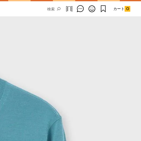
カート
0
Email Address
SUBMIT
By signing up to our newsletter you are
agreeing to our
Privacy Policy.