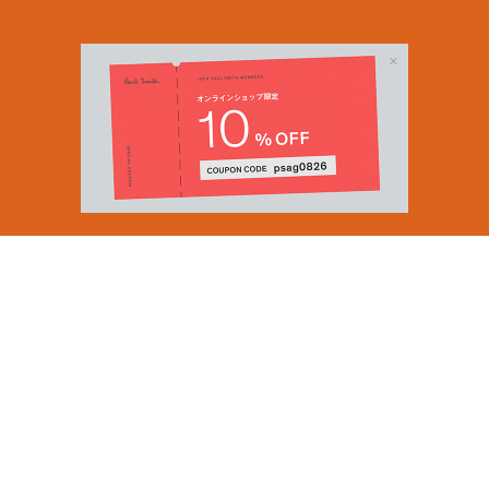
Email Address
SUBMIT
By signing up to our newsletter you are agreeing to our
Privacy Policy.