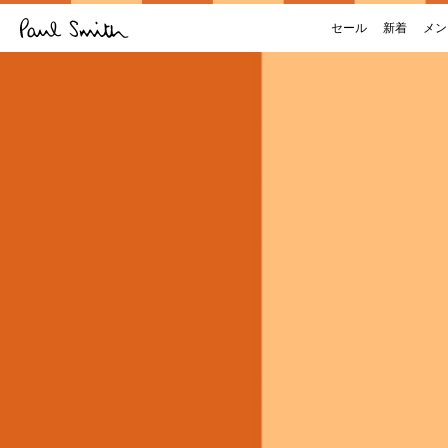
セール
新着
メン