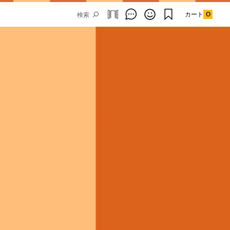
カート
0
Email Address
SUBMIT
By signing up to our newsletter you are
agreeing to our
Privacy Policy.