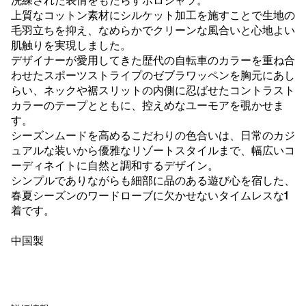
洗練された表情をもたらすポロシャツ。
上質なコットン素材にシルケット加工を施すことで生地の
毛羽立ちを抑え、なめらかでクリーンな風合いと心地よい
肌触りを実現しました。
デザイナーが愛用してきた歴代の自転車のカラーを重ね合
わせたスポーツストライプのゼブラワッペンを胸元にあし
らい、ネックや裾スリットの内側に忍ばせたコントラスト
カラーのテープとともに、控えめなユーモアを覗かせま
す。
シーズンムードを高めるこだわりの色合いは、日常のカジ
ュアルな装いから優雅なリゾートスタイルまで、幅広いコ
ーディネイトに自然と調和するデザイン。
シンプルでありながらも細部に品のある遊び心を宿した、
春夏シーズンのワードローブに欠かせないタイムレスな1
着です。
中国製