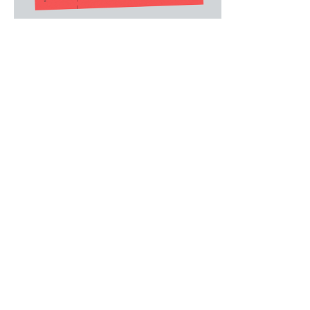
MENS
/
メンズウェア
.
左胸にあしらったシグネチャーストライプの刺
小さな刺繍の面積に、象徴的なシグネチャース
げなくもインパクトのあるアイテム。
生地にはやや厚みのある上質なスムース素材を
を実現。
中国製
詳細情報