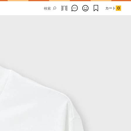
カート
0
Email Address
SUBMIT
By signing up to our newsletter you are
agreeing to our
Privacy Policy.