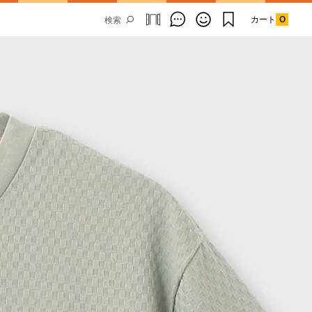
カート
0
Email Address
SUBMIT
By signing up to our newsletter you are
agreeing to our
Privacy Policy.