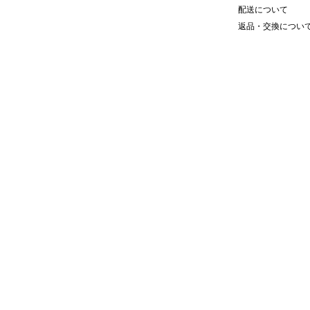
配送について
返品・交換につい
で表現された市松模様が魅力的な、
ーがこだわりを感じさせるアイテ
イプや、左裾のロゴパッチも程良い