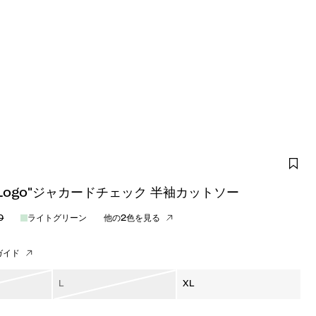
d Logo"ジャカードチェック 半袖カットソー
0
ライトグリーン
他の2色を見る
ガイド
L
XL