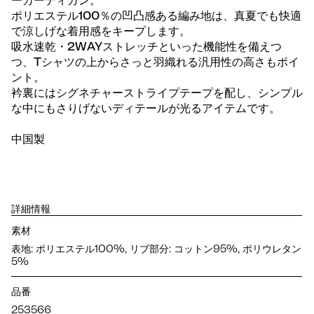
ーカーディガン。
ポリエステル100％の凹凸感ある編み地は、真夏でも快適
で涼しげな着用感をキープします。
吸水速乾・2WAYストレッチといった機能性を備えつ
つ、Tシャツの上からさっと羽織れる汎用性の高さもポイ
ント。
衿裏にはシグネチャーストライプテープを配し、シンプル
な中にもさりげないディテールが光るアイテムです。
中国製
詳細情報
素材
表地: ポリエステル100%, リブ部分: コットン95%, ポリウレタン
5%
品番
253566