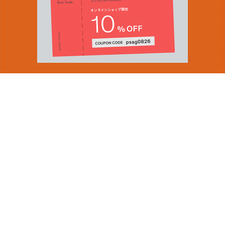
You can find inspiration in everything
(and if you can't, look again).
Email Address
ショップロケーター
SUBMIT
会社情報
採用（英国サイト）
サステナビリティ
By signing up to our newsletter you are agreeing to our
PRODUCT GUIDES
Privacy Policy.
ディスカバー
ショップニュース
会員規約
ポイントサービスについて