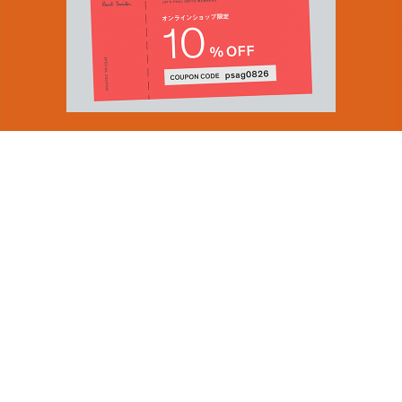
You can find inspiration in everything
(and if you can't, look again).
Email Address
ショップロケーター
SUBMIT
会社情報
採用（英国サイト）
サステナビリティ
By signing up to our newsletter you are agreeing to our
PRODUCT GUIDES
Privacy Policy.
ディスカバー
ショップニュース
会員規約
ポイントサービスについて