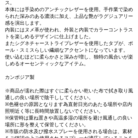
ス。
本体には手染めのアンチックレザーを使用。手作業で染め
られた深みのある濃淡に加え、上品な艶がラグジュアリー
感を演出します。
内装にはヌメ革が使われ、外装と内装でカラーコントラス
トを楽しめるデザインに仕上げました。
またシグネチャーストライプレザーを使用したタブが、ポ
ール・スミスらしい繊細なアクセントになっています。
使い込むほどに柔らかさと深みが増し、独特の風合いが楽
しめるオーセンティックなアイテム。
カンボジア製
※商品が濡れた際はすぐに柔らかい乾いた布で拭き取り風
通しの良い場所で陰干ししてください。
※色褪せの原因となります為直射日光のあたる場所や店内
照明近く等に長時間放置しないでください。
※保管時は重ね置きや高温多湿の場所を避け風通しの良い
場所に形を整えて保管してください。
※市販の防水及び撥水スプレーを使用される場合は、素材