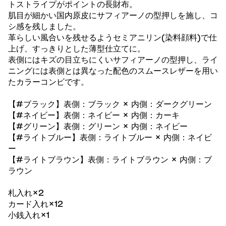
トストライプがポイントの長財布。
肌目が細かい国内原皮にサフィアーノの型押しを施し、コ
シ感を残しました。
革らしい風合いを残せるようセミアニリン(染料顔料)で仕
上げ、すっきりとした薄型仕立てに。
表側にはキズの目立ちにくいサフィアーノの型押し、ライ
ニングには表側とは異なった配色のスムースレザーを用い
たカラーコンビです。
【#ブラック】表側：ブラック × 内側：ダークグリーン
【#ネイビー】表側：ネイビー × 内側：カーキ
【#グリーン】表側：グリーン × 内側：ネイビー
【#ライトブルー】表側：ライトブルー × 内側：ネイビ
ー
【#ライトブラウン】表側：ライトブラウン × 内側：ブ
ラウン
札入れ×2
カード入れ×12
小銭入れ×1