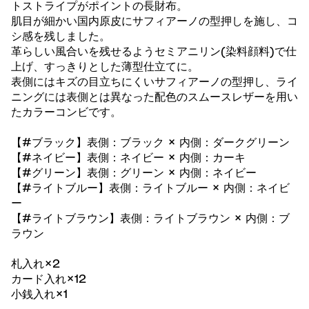
トストライプがポイントの長財布。
肌目が細かい国内原皮にサフィアーノの型押しを施し、コ
シ感を残しました。
革らしい風合いを残せるようセミアニリン(染料顔料)で仕
上げ、すっきりとした薄型仕立てに。
表側にはキズの目立ちにくいサフィアーノの型押し、ライ
ニングには表側とは異なった配色のスムースレザーを用い
たカラーコンビです。
【#ブラック】表側：ブラック × 内側：ダークグリーン
【#ネイビー】表側：ネイビー × 内側：カーキ
【#グリーン】表側：グリーン × 内側：ネイビー
【#ライトブルー】表側：ライトブルー × 内側：ネイビ
ー
【#ライトブラウン】表側：ライトブラウン × 内側：ブ
ラウン
札入れ×2
カード入れ×12
小銭入れ×1