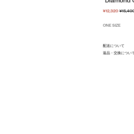
"Diamond
¥12,320
¥15,40
ONE SIZE
配送について
返品・交換につい
よるマット仕上げを組み合わせたカ
度によって表情が変化する立体的な
実現しています。
された印象を演出し、シャツの袖口