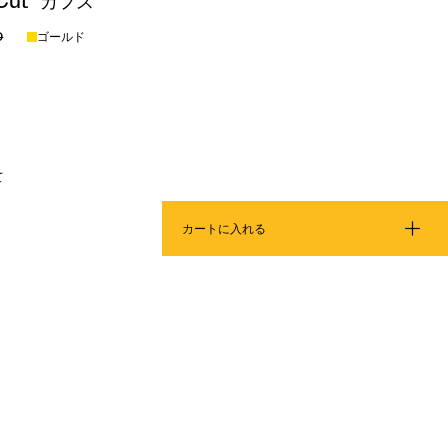
 Cut" カフス
0
ゴールド
て
カートに入れる