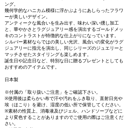
ング。
幾何学的なハニカム模様に浮かぶようにあしらったフラワ
ーが美しいデザイン。
アンティークな風合いを生み出す、味わい深い燻し加工
と、華やかさとラグジュアリー感を演出するゴールドメッ
キのコントラストが特徴的な仕上がりになっています。
シルバー素材ならではの美しい光沢、風合いの変化がラグ
ジュアリーに指元を演出し、同じシリーズのジュエリーと
マッチさせたスタイリングも楽しめます。
誕生日や記念日など、特別な日に贈るプレゼントとしても
おすすめのアイテムです。
日本製
※付属の「取り扱いご注意」をご確認下さい。
※使用後は柔らかい布で汗や汚れをふき取り、直射日光や
埃（ほこり）を避け、湿度の低い所で保管してください。
※素材の性質上、消毒液及びジェル、ハンドソープなどに
より変色することがありますのでご使用の際はご注意くだ
さい。