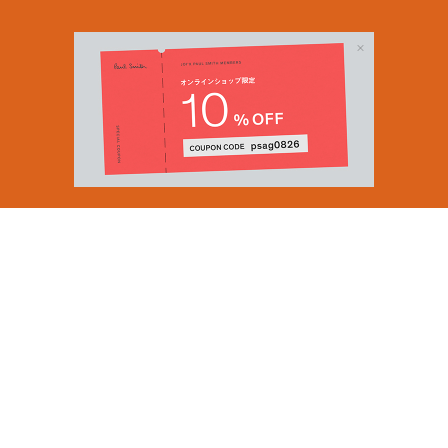
Email Address
SUBMIT
By signing up to our newsletter you are agreeing to our
Privacy Policy.