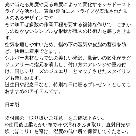
光の当たる角度や見る角度によって変化するシャドースト
ライプを活かし、表面/裏面にストライプが表現された動
きのあるデザインです。
その加工は多数の作業工程を要する複雑な作りで、ごまか
しの効かないシンプルな形状が職人の技術力を感じさせま
す。
空気を通しやすいため、指の下の湿気や皮脂の蓄積を防
ぎ、快適に着用できます。
シルバー素材ならではの美しい光沢、風合いの変化がラグ
ジュアリーに指元を演出し、付け方のアレンジや重ね付
け、同じシリーズのジュエリーとマッチさせたスタイリン
グも楽しめます。
誕生日や記念日など、特別な日に贈るプレゼントとしても
おすすめのアイテムです。
日本製
※付属の「取り扱いご注意」をご確認下さい。
※使用後は柔らかい布で汗や汚れをふき取り、直射日光や
埃（ほこり）を避け、湿度の低い所で保管してください。