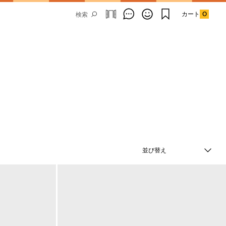
カート
0
Email Address
SUBMIT
並び替え
By signing up to our newsletter you are
agreeing to our
Privacy Policy.