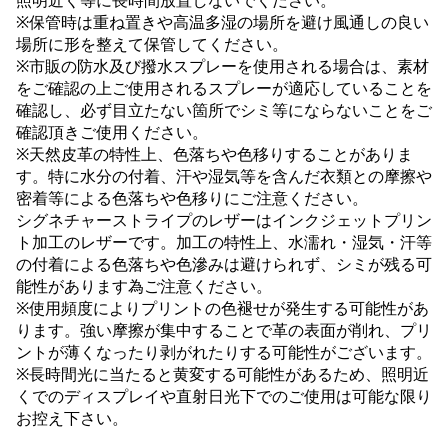
照明近く等に長時間放置しないでください。
※保管時は重ね置きや高温多湿の場所を避け風通しの良い
場所に形を整えて保管してください。
※市販の防水及び撥水スプレーを使用される場合は、素材
をご確認の上ご使用されるスプレーが適応していることを
確認し、必ず目立たない箇所でシミ等にならないことをご
確認頂きご使用ください。
※天然皮革の特性上、色落ちや色移りすることがありま
す。特に水分の付着、汗や湿気等を含んだ衣類との摩擦や
密着等による色落ちや色移りにご注意ください。
シグネチャーストライプのレザーはインクジェットプリン
ト加工のレザーです。加工の特性上、水濡れ・湿気・汗等
の付着による色落ちや色滲みは避けられず、シミが残る可
能性があります為ご注意ください。
※使用頻度によりプリントの色褪せが発生する可能性があ
ります。強い摩擦が集中することで革の表面が削れ、プリ
ントが薄くなったり剥がれたりする可能性がございます。
※長時間光に当たると黄変する可能性があるため、照明近
くでのディスプレイや直射日光下でのご使用は可能な限り
お控え下さい。