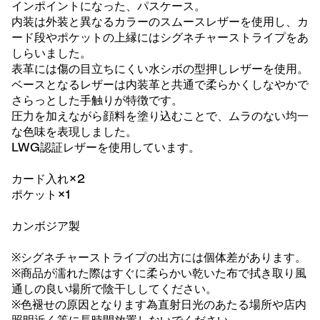
インポイントになった、パスケース。
内装は外装と異なるカラーのスムースレザーを使用し、カ
ード段やポケットの上縁にはシグネチャーストライプをあ
しらいました。
表革には傷の目立ちにくい水シボの型押しレザーを使用。
ベースとなるレザーは内装革と共通で柔らかくしなやかで
さらっとした手触りが特徴です。
圧力を加えながら顔料を塗り込むことで、ムラのない均一
な色味を表現しました。
LWG認証レザーを使用しています。
カード入れ×2
ポケット×1
カンボジア製
※シグネチャーストライプの出方には個体差があります。
※商品が濡れた際はすぐに柔らかい乾いた布で拭き取り風
通しの良い場所で陰干ししてください。
※色褪せの原因となります為直射日光のあたる場所や店内