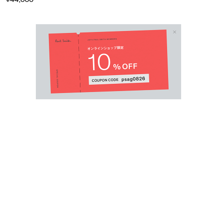
Email Address
SUBMIT
By signing up to our newsletter you are agreeing to our