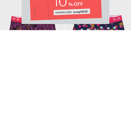
Email Address
SUBMIT
"HEARTS FLOWER" ボクサーパン
"POP BALLOONS" ボクサーパンツ
ツ
By signing up to our newsletter you are agreeing to our
¥4,620
Privacy Policy.
¥4,620
NEW SEASON