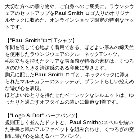
大切な方への贈り物や、ご自身へのご褒美に。ラウンジウ
ェアのセットアップをPaul Smith ロゴ入りのオリジナ
ルサックに収めた、オンラインショップ限定の特別なセッ
トです。
【"Paul Smith"ロゴ Tシャツ】
年間を通して心地よく着用できる、ほどよい厚みの綿天竺
を使用したラウンジウェアのクルーネックTシャツ。
毛羽立ちを抑えたクリアな表面感が特徴の素材は、くつろ
ぎのひとときを清潔感のある印象に導きます。
胸元に配したPaul Smith ロゴと、ネックバックに添え
られたマルチカラーのステッチが、ブランドらしい控えめ
な遊び心を表現。
ほどよいゆとりを持たせたベーシックなシルエットは、ゆ
ったりと過ごすオフタイムの装いに最適な1着です。
【"Logo & Dot" ハーフパンツ】
規則正しく並んだドットと、Paul Smithのスペルを描い
た手書き風のアルファベットを組み合わせ、くつろぎの空
間に遊び心を添えるハーフパンツ。