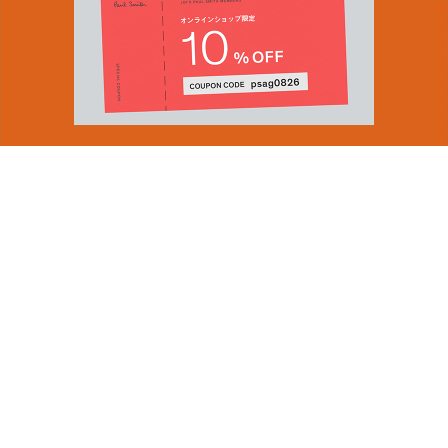
You can find inspiration in everything
(and if you can't, look again).
Email Address
ショップロケーター
SUBMIT
会社情報
採用（英国サイト）
サステナビリティ
By signing up to our newsletter you are agreeing to our
PRODUCT GUIDES
Privacy Policy.
ディスカバー
ショップニュース
会員規約
ポイントサービスについて