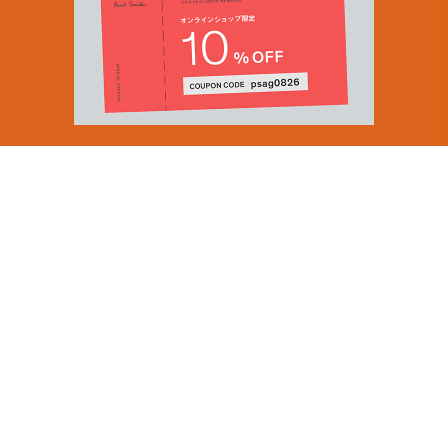
You can find inspiration in everything
(and if you can't, look again).
Email Address
ショップロケーター
SUBMIT
会社情報
採用（英国サイト）
サステナビリティ
By signing up to our newsletter you are agreeing to our
PRODUCT GUIDES
Privacy Policy.
ディスカバー
ショップニュース
会員規約
ポイントサービスについて