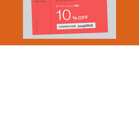
You can find inspiration in everything
(and if you can't, look again).
Email Address
ショップロケーター
SUBMIT
会社情報
採用（英国サイト）
サステナビリティ
By signing up to our newsletter you are agreeing to our
PRODUCT GUIDES
Privacy Policy.
ディスカバー
ショップニュース
会員規約
ポイントサービスについて