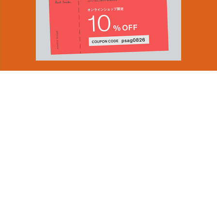
You can find inspiration in everything
(and if you can't, look again).
Email Address
ショップロケーター
SUBMIT
会社情報
採用（英国サイト）
サステナビリティ
By signing up to our newsletter you are agreeing to our
PRODUCT GUIDES
Privacy Policy.
ディスカバー
ショップニュース
会員規約
ポイントサービスについて