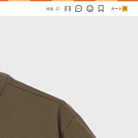
カート
0
Email Address
SUBMIT
By signing up to our newsletter you are
agreeing to our
Privacy Policy.