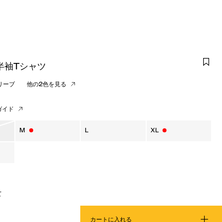
半袖Tシャツ
リーブ
他の2色を見る
ガイド
M
L
XL
て
カートに入れる