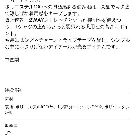
ーカーディガン。
ポリエステル100％の凹凸感ある編み地は、真夏でも快適
で涼しげな着用感をキープします。
吸水速乾・2WAYストレッチといった機能性を備えつ
つ、Tシャツの上からさっと羽織れる汎用性の高さもポイ
ント。
衿裏にはシグネチャーストライプテープを配し、シンプル
な中にもさりげないディテールが光るアイテムです。
中国製
詳細情報
素材
表地: ポリエステル100%, リブ部分: コットン95%, ポリウレタン
5%
原産国
JP