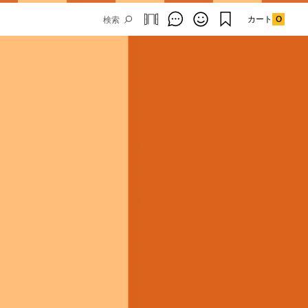
カート
0
Email Address
SUBMIT
By signing up to our newsletter you are
agreeing to our
Privacy Policy.