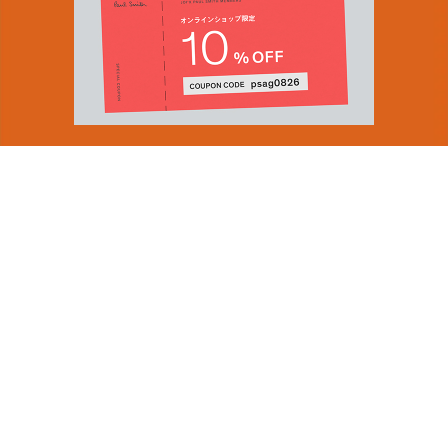
You can find inspiration in everything
(and if you can't, look again).
Email Address
ショップロケーター
SUBMIT
会社情報
採用（英国サイト）
サステナビリティ
By signing up to our newsletter you are agreeing to our
PRODUCT GUIDES
Privacy Policy.
ディスカバー
ショップニュース
会員規約
ポイントサービスについて