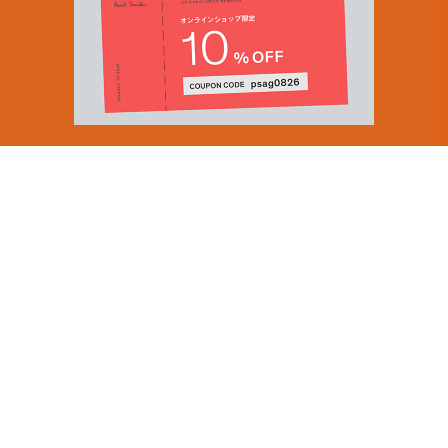
You can find inspiration in everything
(and if you can't, look again).
Email Address
ショップロケーター
SUBMIT
会社情報
採用（英国サイト）
サステナビリティ
By signing up to our newsletter you are agreeing to our
PRODUCT GUIDES
Privacy Policy.
ディスカバー
ショップニュース
会員規約
ポイントサービスについて