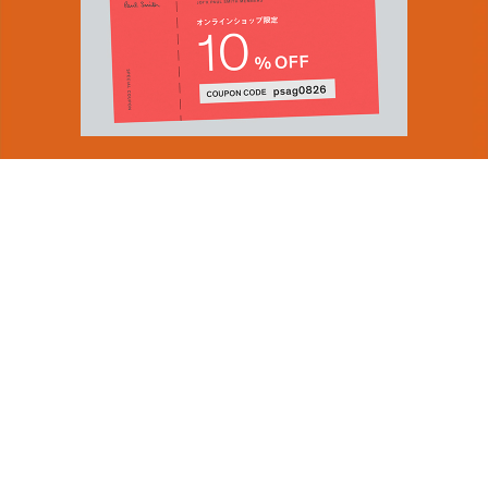
You can find inspiration in everything
(and if you can't, look again).
Email Address
ショップロケーター
SUBMIT
会社情報
採用（英国サイト）
サステナビリティ
By signing up to our newsletter you are agreeing to our
PRODUCT GUIDES
Privacy Policy.
ディスカバー
ショップニュース
会員規約
ポイントサービスについて