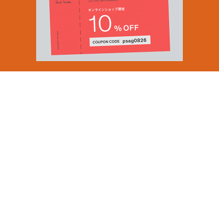
You can find inspiration in everything
(and if you can't, look again).
Email Address
ショップロケーター
SUBMIT
会社情報
採用（英国サイト）
サステナビリティ
By signing up to our newsletter you are agreeing to our
PRODUCT GUIDES
Privacy Policy.
ディスカバー
ショップニュース
会員規約
ポイントサービスについて