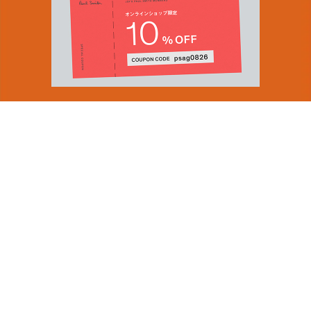
You can find inspiration in everything
(and if you can't, look again).
Email Address
ショップロケーター
SUBMIT
会社情報
採用（英国サイト）
サステナビリティ
By signing up to our newsletter you are agreeing to our
PRODUCT GUIDES
Privacy Policy.
ディスカバー
ショップニュース
会員規約
ポイントサービスについて