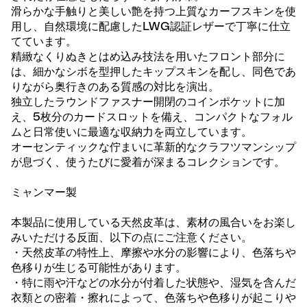
滑らかな手触りと美しい艶を持つ上質なカーフスキンを使
用し、自然環境に配慮したLWG認証レザーで丁寧に仕立
てています。
精緻なくりぬきとはめ込み技法を用いたフロント部分に
は、細かなシボを型押したキップスキンを配し、同色であ
りながら奥行きのある質感の対比を演出。
独立したラウンドファスナー開閉のコインポケットに加
え、5枚分のカードスロットを備え、コンパクトなフォル
ムと日常使いに最適な収納力を両立しています。
オーセンティックな佇まいに革新的なクラフツマンシップ
が息づく、使うたびに愛着が深まるコレクションです。
ミャンマー製
本製品に使用している天然皮革は、素材の風合いをお楽し
みいただける反面、以下の点にご注意ください。
・天然皮革の特性上、摩擦や水分の影響により、色落ちや
色移りが生じる可能性があります。
・特に雨や汗などの水分が付着した状態や、湿気を含んだ
衣類との密着・擦れによって、色落ちや色移りが起こりや