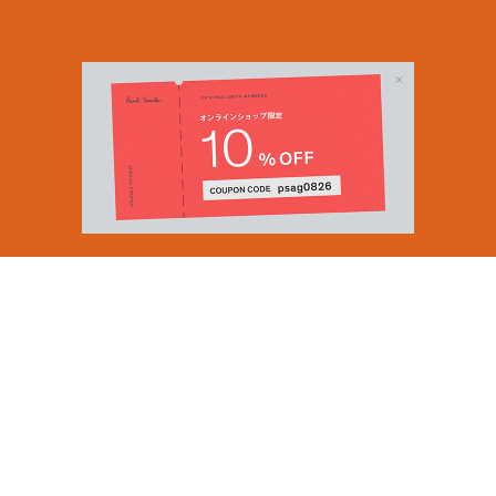
Email Address
SUBMIT
By signing up to our newsletter you are agreeing to our