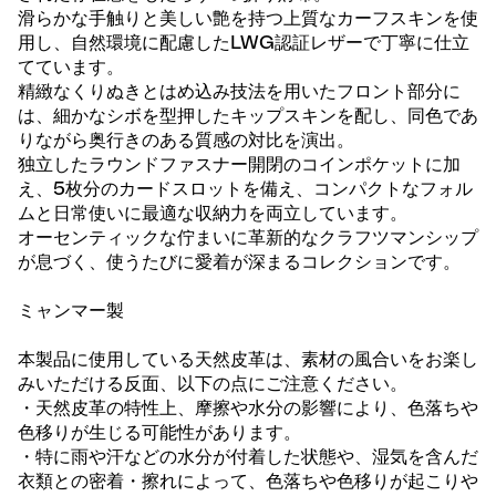
滑らかな手触りと美しい艶を持つ上質なカーフスキンを使
用し、自然環境に配慮したLWG認証レザーで丁寧に仕立
てています。
精緻なくりぬきとはめ込み技法を用いたフロント部分に
は、細かなシボを型押したキップスキンを配し、同色であ
りながら奥行きのある質感の対比を演出。
独立したラウンドファスナー開閉のコインポケットに加
え、5枚分のカードスロットを備え、コンパクトなフォル
ムと日常使いに最適な収納力を両立しています。
オーセンティックな佇まいに革新的なクラフツマンシップ
が息づく、使うたびに愛着が深まるコレクションです。
ミャンマー製
本製品に使用している天然皮革は、素材の風合いをお楽し
みいただける反面、以下の点にご注意ください。
・天然皮革の特性上、摩擦や水分の影響により、色落ちや
色移りが生じる可能性があります。
・特に雨や汗などの水分が付着した状態や、湿気を含んだ
衣類との密着・擦れによって、色落ちや色移りが起こりや