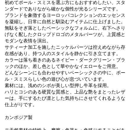
初めてポール・スミスを選ぶ方にもおすすめしたい、スタ
ンダードでありながら確かな個性が光るシリーズです。
ブランドを象徴するヨーロッパコレクションのエッセンス
を凝縮し、日常に自然と馴染むアイテムに仕上げました。
無駄をそぎ落としたベーシックなフォルムに、右下へさり
げなく配したクロップドロゴのメタルパーツが、上質感と
モダンな表情を演出。
サティーナ加工を施したニッケルパーツは控えめながら存
在感があり、持つ人のスタイルを静かに引き立てます。
カラーは落ち着きのあるネイビー・ダークグリーン・ブラ
ックのほか、差し色として華やかなイエローをご用意。
どんなシーンにも合わせやすいベーシックさの中に、ポー
ル・スミスらしい色の遊び心が息づいています。
素材には、浅めのシボが美しい型押し牛革を採用。
ハリとコシのある硬質な質感と、上品な艶をまとったレザ
ーは、手にするたび凛とした気持ちにさせてくれるような
仕上がりです。
カンボジア製