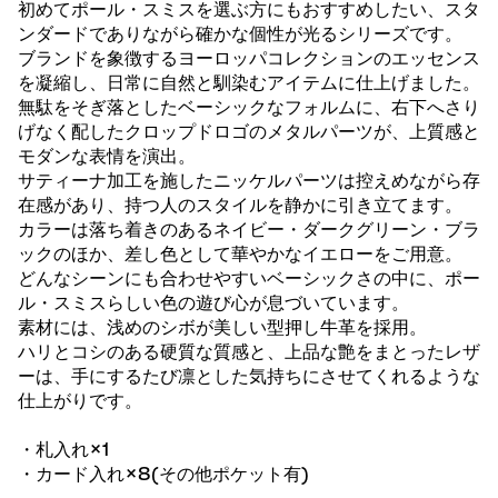
初めてポール・スミスを選ぶ方にもおすすめしたい、スタ
ンダードでありながら確かな個性が光るシリーズです。
ブランドを象徴するヨーロッパコレクションのエッセンス
を凝縮し、日常に自然と馴染むアイテムに仕上げました。
無駄をそぎ落としたベーシックなフォルムに、右下へさり
げなく配したクロップドロゴのメタルパーツが、上質感と
モダンな表情を演出。
サティーナ加工を施したニッケルパーツは控えめながら存
在感があり、持つ人のスタイルを静かに引き立てます。
カラーは落ち着きのあるネイビー・ダークグリーン・ブラ
ックのほか、差し色として華やかなイエローをご用意。
どんなシーンにも合わせやすいベーシックさの中に、ポー
ル・スミスらしい色の遊び心が息づいています。
素材には、浅めのシボが美しい型押し牛革を採用。
ハリとコシのある硬質な質感と、上品な艶をまとったレザ
ーは、手にするたび凛とした気持ちにさせてくれるような
仕上がりです。
・札入れ×1
・カード入れ×8(その他ポケット有)