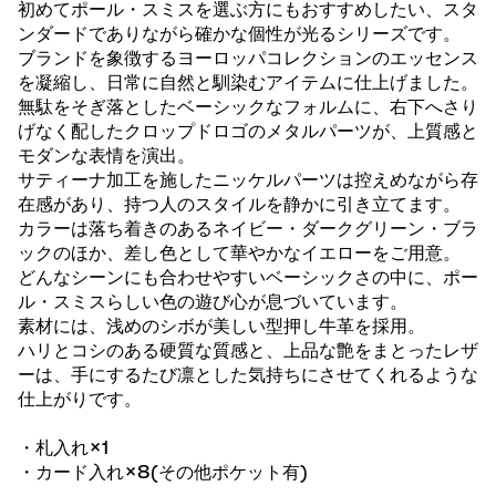
初めてポール・スミスを選ぶ方にもおすすめしたい、スタ
ンダードでありながら確かな個性が光るシリーズです。
ブランドを象徴するヨーロッパコレクションのエッセンス
を凝縮し、日常に自然と馴染むアイテムに仕上げました。
無駄をそぎ落としたベーシックなフォルムに、右下へさり
げなく配したクロップドロゴのメタルパーツが、上質感と
モダンな表情を演出。
サティーナ加工を施したニッケルパーツは控えめながら存
在感があり、持つ人のスタイルを静かに引き立てます。
カラーは落ち着きのあるネイビー・ダークグリーン・ブラ
ックのほか、差し色として華やかなイエローをご用意。
どんなシーンにも合わせやすいベーシックさの中に、ポー
ル・スミスらしい色の遊び心が息づいています。
素材には、浅めのシボが美しい型押し牛革を採用。
ハリとコシのある硬質な質感と、上品な艶をまとったレザ
ーは、手にするたび凛とした気持ちにさせてくれるような
仕上がりです。
・札入れ×1
・カード入れ×8(その他ポケット有)