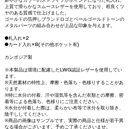
鮮やかなカラーのストライプがポイントになった札入れ。
上質で滑らかなスムースレザーを使用しており、程良くツ
ヤのある質感で仕上げました。
ゴールドの箔押しブランドロゴとペールゴールドトーンの
メタルパーツの組み合わせが上品な印象を与えます。
●札入れ×2
●カード入れ×8(その他ポケット有)
カンボジア製
※本製品は環境に配慮したLWG認証レザーを使用してい
ます。
※天然素材の特性上、摩擦・色落ち・色移りすることがあ
ります。
※特に水分の付着、汗や湿気等を含んだ衣類との摩擦、密
着等による色落ち、色移りにご注意ください。
※水分が付着した際は、柔らかい布等で水分を取り除き、
陰干ししてください。
※商品の画像はサンプルです。実際の商品と仕様が若干異
なる場合がございます。予めご了承くださいませ。