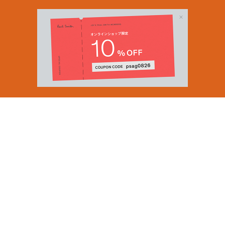
Email Address
SUBMIT
By signing up to our newsletter you are agreeing to our
Privacy Policy.