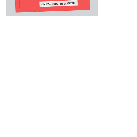
MENS
/
メンズアクセサリー
.
シグネチャーストライプにチェック柄を重ね合
のクラシックタイ。
生地にはイギリスの生地メーカーStephen Wa
した。
美しい光沢感に加え、ポール・スミスらしい遊
ギフトにもおすすめのアイテムです。
日本製