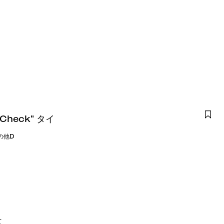
e Check" タイ
の他D
て