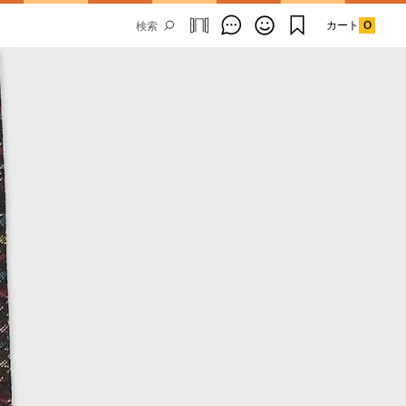
カート
0
Email Address
SUBMIT
By signing up to our newsletter you are
agreeing to our
Privacy Policy.