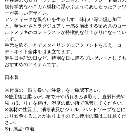
存在感のあるカーブチェーンに合わせた、プレート部分の
幾何学的なハニカム模様に浮かぶようにあしらったフラワ
ーが美しいデザイン。
アンティークな風合いを生み出す、味わい深い燻し加工
と、華やかさとラグジュアリー感を演出する留め具のゴー
ルドメッキのコントラストが特徴的な仕上がりになってい
ます。
手元を飾ることでスタイリングにアクセントを加え、コー
ディネイト全体を引き立てます。
誕生日や記念日など、特別な日に贈るプレゼントとしても
おすすめのアイテムです。
日本製
※付属の「取り扱いご注意」をご確認下さい。
※使用後は柔らかい布で汗や汚れをふき取り、直射日光や
埃（ほこり）を避け、湿度の低い所で保管してください。
※素材の性質上、消毒液及びジェル、ハンドソープなどに
より変色することがありますのでご使用の際はご注意くだ
さい。
※付属品: 巾着