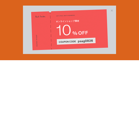
Email Address
SUBMIT
By signing up to our newsletter you are agreeing to our
Privacy Policy.