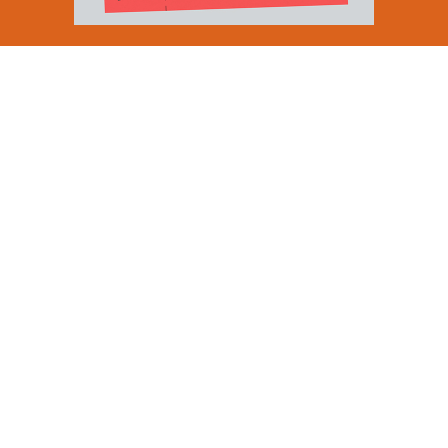
Email Address
SUBMIT
By signing up to our newsletter you are agreeing to our
Privacy Policy.