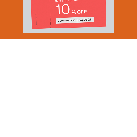
Email Address
SUBMIT
By signing up to our newsletter you are agreeing to our
Privacy Policy.