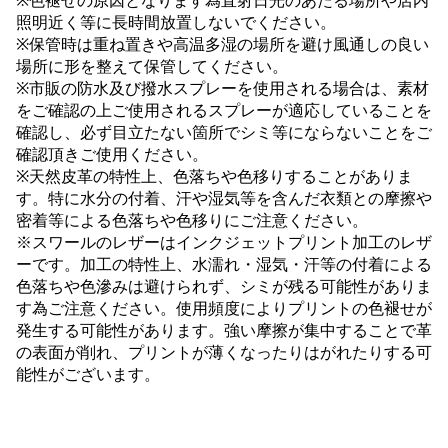
※色褪せの原因となります為直射日光のあたる場所や店内
照明近く等に長時間放置しないでください。
※保管時は重ね置きや高温多湿の場所を避け風通しの良い
場所に形を整えて保管してください。
※市販の防水及び撥水スプレーを使用される場合は、素材
をご確認の上ご使用されるスプレーが適応していることを
確認し、必ず目立たない箇所でシミ等にならないことをご
確認頂きご使用ください。
※天然皮革の特性上、色落ちや色移りすることがありま
す。特に水分の付着、汗や湿気等を含んだ衣類との摩擦や
密着等による色落ちや色移りにご注意ください。
※スワールのレザーはインクジェットプリント加工のレザ
ーです。加工の特性上、水濡れ・湿気・汗等の付着による
色落ちや色滲みは避けられず、シミが残る可能性がありま
す為ご注意ください。使用頻度によりプリントの色褪せが
発生する可能性があります。強い摩擦が集中することで革
の表面が削れ、プリントが薄くなったりはがれたりする可
能性がございます。